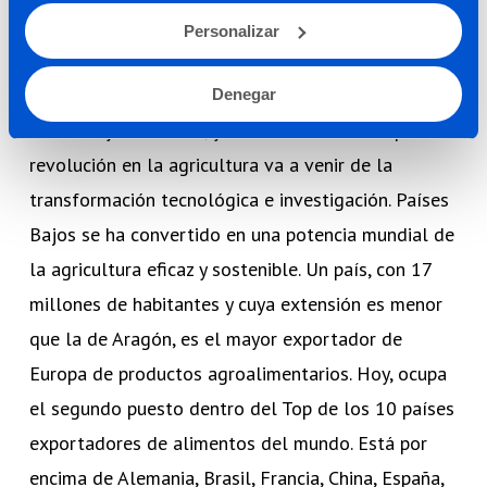
El desarrollo de tractores autónomos, la obtención
Personalizar
y el tratamiento de datos están haciendo de la
agricultura un sector mucho más científico,
Denegar
eficiente y sostenible, y refuerza la idea de que la
revolución en la agricultura va a venir de la
transformación tecnológica e investigación. Países
Bajos se ha convertido en una potencia mundial de
la agricultura eficaz y sostenible. Un país, con 17
millones de habitantes y cuya extensión es menor
que la de Aragón, es el mayor exportador de
Europa de productos agroalimentarios. Hoy, ocupa
el segundo puesto dentro del Top de los 10 países
exportadores de alimentos del mundo. Está por
encima de Alemania, Brasil, Francia, China, España,