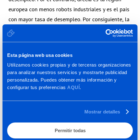
europea con menos robots industriales y es el país
con mayor tasa de desempleo. Por consiguiente, la
robotización no tiene un efecto universal sobre el
desempleo. Los países que lideran este ranking,
Corea del Sur, Japón y Singapur, han sido
Esta página web usa cookies
estratégicos en implementación robótica. A mayor
Utilizamos cookies propias y de terceras organizaciones
robotización, mayor eficiencia, y a mayor eficiencia
para analizar nuestros servicios y mostrarte publicidad
mayor productividad lo que da como resultado,
personalizada. Puedes obtener más información y
configurar tus preferencias
AQUÍ
.
más empleo. Lo que sucede es que no se genera
donde antes lo hacía.
Mostrar detalles
La Innovación: un factor clave para la
competitividad en sectores desfavorecidos
Permitir todas