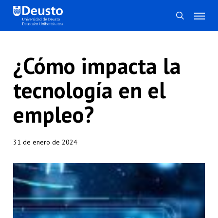
Skip
Menú
search
to
main
content
¿Cómo impacta la
tecnología en el
empleo?
31 de enero de 2024